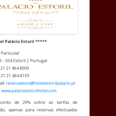
el Palácio Estoril *****
 Particular
 - 504 Estoril | Portugal
: 21 21 464 8000
: 21 21 464 8159
ail:
reservations@hotelestorilpalacio.pt
:
www.palacioestorilhotel.com
conto de 20% sobre as tarifas de
cão, apenas para reservas efectuadas