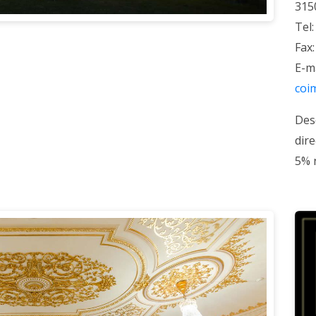
315
Tel
Fax
E
coi
Des
dir
5% 