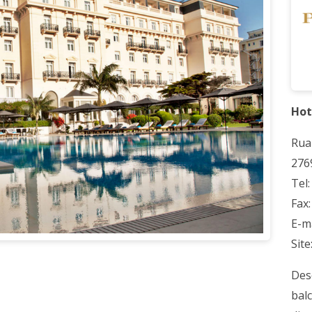
Hot
Rua
2769
Tel
Fax
E-m
Site
Des
bal