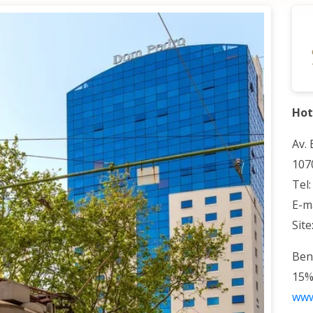
Hot
Av.
107
Tel
E-m
Site
Ben
15%
www