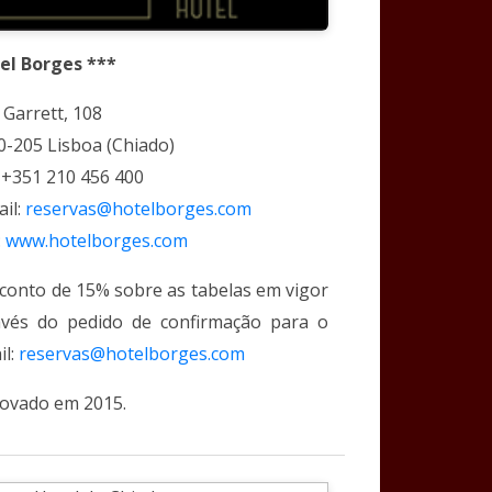
el Borges ***
 Garrett, 108
0-205 Lisboa (Chiado)
: +351 210 456 400
ail:
reservas@hotelborges.com
:
www.hotelborges.com
conto de 15% sobre as tabelas em vigor
avés do pedido de confirmação para o
il:
reservas@hotelborges.com
ovado em 2015.