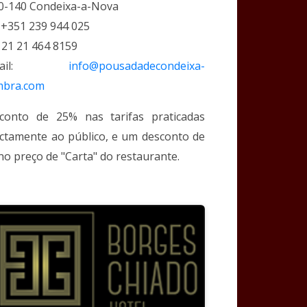
0-140 Condeixa-a-Nova
: +351 239 944 025
: 21 21 464 8159
-mail:
info@pousadadecondeixa-
mbra.com
conto de 25% nas tarifas praticadas
ectamente ao público, e um desconto de
no preço de "Carta" do restaurante.