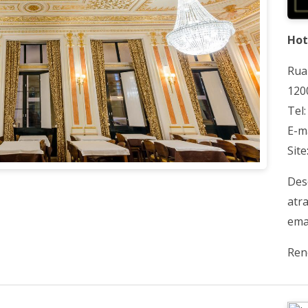
Hot
Rua
120
Tel
E-m
Site
Des
atr
ema
Ren