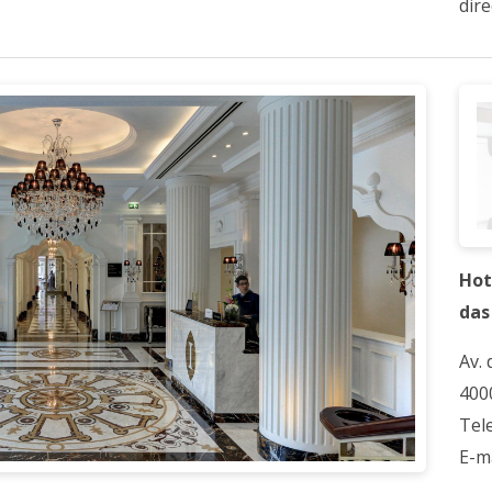
dir
Hot
das
Av.
400
Tel
E-m