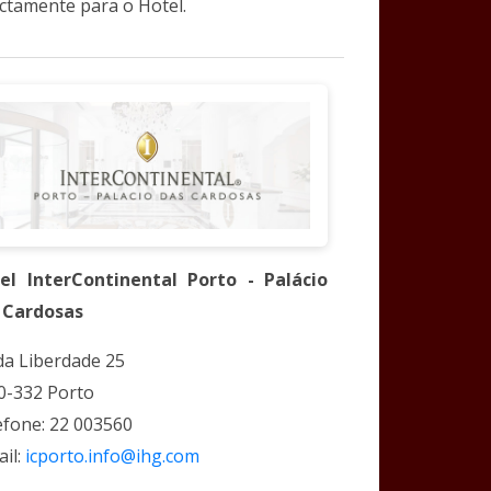
ectamente para o Hotel.
el InterContinental Porto - Palácio
 Cardosas
 da Liberdade 25
0-332 Porto
efone: 22 003560
ail:
icporto.info@ihg.com