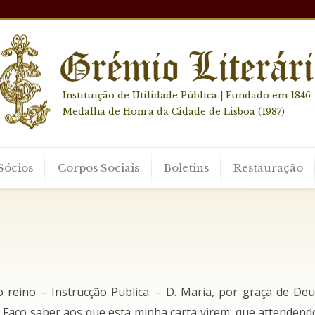
Instituição de Utilidade Pública | Fundado em 1846
Medalha de Honra da Cidade de Lisboa (1987)
Sócios
Corpos Sociais
Boletins
Restauração
o reino – Instrucção Publica. – D. Maria, por graça de Deu
. Faço saber aos que esta minha carta virem: que attenden