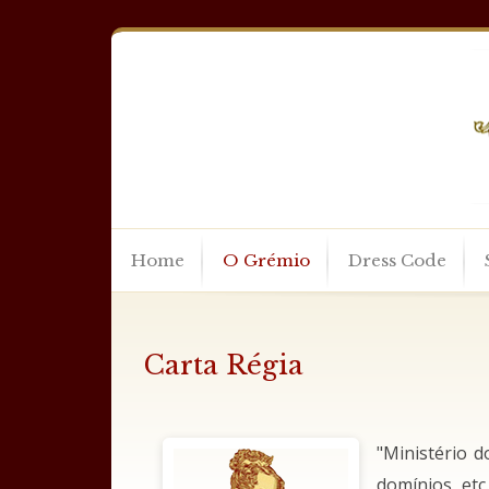
Home
O Grémio
Dress Code
Carta Régia
"Ministério d
domínios, etc