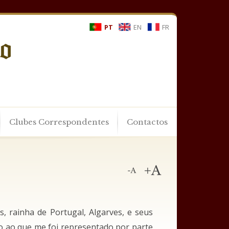
PT
EN
FR
Clubes Correspondentes
Contactos
s, rainha de Portugal, Algarves, e seus
do ao que me foi representado por parte