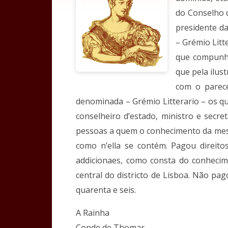
do Conselho d
presidente d
– Grémio Litt
que compunha
que pela ilus
com o parece
denominada – Grémio Litterario – os qu
conselheiro d’estado, ministro e secr
pessoas a quem o conhecimento da mesm
como n’ella se contém. Pagou direito
addicionaes, como consta do conhecim
central do districto de Lisboa. Não pa
quarenta e seis.
A Rainha
Conde de Thomar