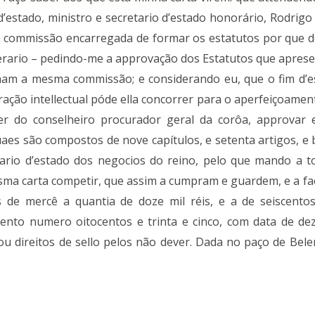
’estado, ministro e secretario d’estado honorário, Rodrig
a commissão encarregada de formar os estatutos por que d
erario – pedindo-me a approvação dos Estatutos que aprese
m a mesma commissão; e considerando eu, que o fim d’esta
tração intellectual póde ella concorrer para o aperfeiçoam
r do conselheiro procurador geral da corôa, approvar e
aes são compostos de nove capítulos, e setenta artigos, e 
etario d’estado dos negocios do reino, pelo que mando a t
a carta competir, que assim a cumpram e guardem, e a fa
s de mercê a quantia de doze mil réis, e a de seiscento
ento numero oitocentos e trinta e cinco, com data de dez
gou direitos de sello pelos não dever. Dada no paço de Bele